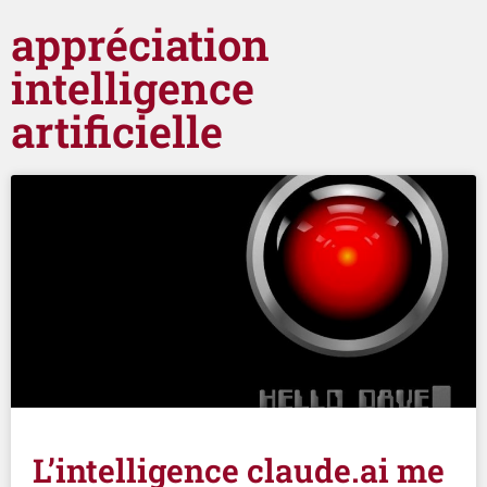
appréciation
intelligence
artificielle
L’intelligence claude.ai me