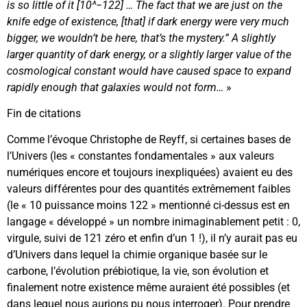
is so little of it [10^−122] … The fact that we are just on the
knife edge of existence, [that] if dark energy were very much
bigger, we wouldn’t be here, that’s the mystery.” A slightly
larger quantity of dark energy, or a slightly larger value of the
cosmological constant would have caused space to expand
rapidly enough that galaxies would not form…
»
Fin de citations
Comme l’évoque Christophe de Reyff, si certaines bases de
l’Univers (les « constantes fondamentales » aux valeurs
numériques encore et toujours inexpliquées) avaient eu des
valeurs différentes pour des quantités extrêmement faibles
(le « 10 puissance moins 122 » mentionné ci-dessus est en
langage « développé » un nombre inimaginablement petit : 0,
virgule, suivi de 121 zéro et enfin d’un 1 !), il n’y aurait pas eu
d’Univers dans lequel la chimie organique basée sur le
carbone, l’évolution prébiotique, la vie, son évolution et
finalement notre existence même auraient été possibles (et
dans lequel nous aurions pu nous interroger). Pour prendre