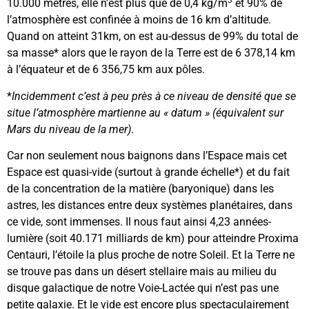
3
10.000 mètres, elle n’est plus que de 0,4 kg/m
et 90% de
l’atmosphère est confinée à moins de 16 km d’altitude.
Quand on atteint 31km, on est au-dessus de 99% du total de
sa masse* alors que le rayon de la Terre est de 6 378,14 km
à l’équateur et de 6 356,75 km aux pôles.
*
Incidemment c’est à peu près à ce niveau de densité que se
situe l’atmosphère martienne au « datum » (équivalent sur
Mars du niveau de la mer)
.
Car non seulement nous baignons dans l’Espace mais cet
Espace est quasi-vide (surtout à grande échelle*) et du fait
de la concentration de la matière (baryonique) dans les
astres, les distances entre deux systèmes planétaires, dans
ce vide, sont immenses. Il nous faut ainsi 4,23 années-
lumière (soit 40.171 milliards de km) pour atteindre Proxima
Centauri, l’étoile la plus proche de notre Soleil. Et la Terre ne
se trouve pas dans un désert stellaire mais au milieu du
disque galactique de notre Voie-Lactée qui n’est pas une
petite galaxie. Et le vide est encore plus spectaculairement