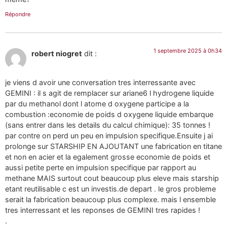
Répondre
1 septembre 2025 à 0h34
robert niogret
dit :
je viens d avoir une conversation tres interressante avec
GEMINI : il s agit de remplacer sur ariane6 l hydrogene liquide
par du methanol dont l atome d oxygene participe a la
combustion :economie de poids d oxygene liquide embarque
(sans entrer dans les details du calcul chimique): 35 tonnes !
par contre on perd un peu en impulsion specifique.Ensuite j ai
prolonge sur STARSHIP EN AJOUTANT une fabrication en titane
et non en acier et la egalement grosse economie de poids et
aussi petite perte en impulsion specifique par rapport au
methane MAIS surtout cout beaucoup plus eleve mais starship
etant reutilisable c est un investis.de depart . le gros probleme
serait la fabrication beaucoup plus complexe. mais l ensemble
tres interressant et les reponses de GEMINI tres rapides !
.