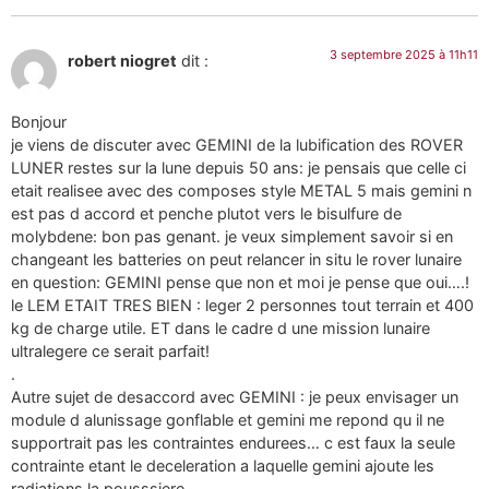
3 septembre 2025 à 11h11
robert niogret
dit :
Bonjour
je viens de discuter avec GEMINI de la lubification des ROVER
LUNER restes sur la lune depuis 50 ans: je pensais que celle ci
etait realisee avec des composes style METAL 5 mais gemini n
est pas d accord et penche plutot vers le bisulfure de
molybdene: bon pas genant. je veux simplement savoir si en
changeant les batteries on peut relancer in situ le rover lunaire
en question: GEMINI pense que non et moi je pense que oui….!
le LEM ETAIT TRES BIEN : leger 2 personnes tout terrain et 400
kg de charge utile. ET dans le cadre d une mission lunaire
ultralegere ce serait parfait!
.
Autre sujet de desaccord avec GEMINI : je peux envisager un
module d alunissage gonflable et gemini me repond qu il ne
supportrait pas les contraintes endurees… c est faux la seule
contrainte etant le deceleration a laquelle gemini ajoute les
radiations la pousssiere….