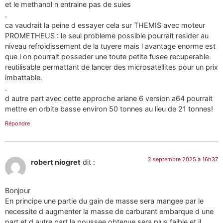
et le methanol n entraine pas de suies
.
ca vaudrait la peine d essayer cela sur THEMIS avec moteur
PROMETHEUS : le seul probleme possible pourrait resider au
niveau refroidissement de la tuyere mais l avantage enorme est
que l on pourrait posseder une toute petite fusee recuperable
reutilisable permattant de lancer des microsatellites pour un prix
imbattable.
.
d autre part avec cette approche ariane 6 version a64 pourrait
mettre en orbite basse environ 50 tonnes au lieu de 21 tonnes!
Répondre
2 septembre 2025 à 16h37
robert niogret
dit :
Bonjour
En principe une partie du gain de masse sera mangee par le
necessite d augmenter la masse de carburant embarque d une
part et d autre part la poussee obtenue sera plus faible et il