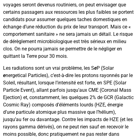
voyages seront devenus routiniers, on peut envisager que
certains passagers aux ressources les plus faibles se portent
candidats pour assumer quelques taches domestiques en
échange d’une réduction du prix de leur transport. Mais ce «
comportement sanitaire » ne sera jamais un détail. Le risque
de dérèglement microbiologique est très sérieux en milieu
clos. On ne pourra jamais se permettre de le négliger en
quittant la Terre pour 30 mois.
Les radiations sont un vrai problème, les S
e
P (Solar
e
nergetical Particles), c’est-à-dire les protons rayonnés par le
Soleil, résultant, lorsque l’intensité est forte, en SPE (Solar
Particle Event), allant parfois jusqu’aux CME (Coronal Mass
Ejection) et, constamment, les quelques 2% de GCR (Galactic
Cosmic Ray) composés d’éléments lourds (HZE, énergie
d’une particule atomique plus massive que l’hélium),
jusqu’au fer ou davantage. Contre les impacts de HZE (et les
rayons gamma dérivés), on ne peut rien sauf en recevoir le
moins possible, donc pratiquement ne pas rester dans