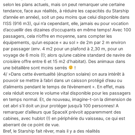
selon les plans actuels, mais on peut remarquer une certaine
tendance, face aux réalités, à réduire les capacités du Starship
d’année en année), soit un peu moins que celui disponible dans
l’ISS (916 m3), qui n’a cependant, elle, jamais eu pour vocation
d’accueillir des dizaines d’occupants en même temps! Avec 100
passagers, cela n’offre en moyenne, sans compter les
équipements, qu’un espace « au sol » de 2m par 2 m environ
par passager (env. 4 m2 pour un plafond à 2,30 m, pour un
voyage de 6 mois (!); alors qu’une cabine standard de navire de
croisière offre entre 6 et 15 m2 d’habitat). Des animaux dans
une bétaillère sont moins serrés
!
4/ »Dans cette éventualité (éruption solaire) on aura intérêt à
pouvoir se mettre à l’abri dans un caisson protégé d’eau ou
d’aliments pendant le temps de l’évènement ». En effet, mais
cela réduit encore le volume vital disponible pour les passagers
en temps normal. Et, de nouveau, imagine-t-on la dimension de
cet abri s’il doit un jour protéger jusqu’à 100 personnes! A
remarquer d’ailleurs que SpaceX prévoit apparemment des
cabines, avec hublot (!) en périphérie du vaisseau, ce qui est
aberrant de ce point de vue.
Bref, le Starship fait rêver, mais il y a des réalités