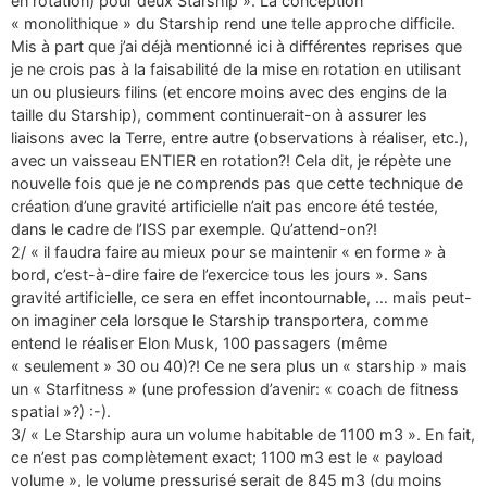
en rotation) pour deux Starship ». La conception
« monolithique » du Starship rend une telle approche difficile.
Mis à part que j’ai déjà mentionné ici à différentes reprises que
je ne crois pas à la faisabilité de la mise en rotation en utilisant
un ou plusieurs filins (et encore moins avec des engins de la
taille du Starship), comment continuerait-on à assurer les
liaisons avec la Terre, entre autre (observations à réaliser, etc.),
avec un vaisseau ENTIER en rotation?! Cela dit, je répète une
nouvelle fois que je ne comprends pas que cette technique de
création d’une gravité artificielle n’ait pas encore été testée,
dans le cadre de l’ISS par exemple. Qu’attend-on?!
2/ « il faudra faire au mieux pour se maintenir « en forme » à
bord, c’est-à-dire faire de l’exercice tous les jours ». Sans
gravité artificielle, ce sera en effet incontournable, … mais peut-
on imaginer cela lorsque le Starship transportera, comme
entend le réaliser Elon Musk, 100 passagers (même
« seulement » 30 ou 40)?! Ce ne sera plus un « starship » mais
un « Starfitness » (une profession d’avenir: « coach de fitness
spatial »?) :-).
3/ « Le Starship aura un volume habitable de 1100 m3 ». En fait,
ce n’est pas complètement exact; 1100 m3 est le « payload
volume », le volume pressurisé serait de 845 m3 (du moins