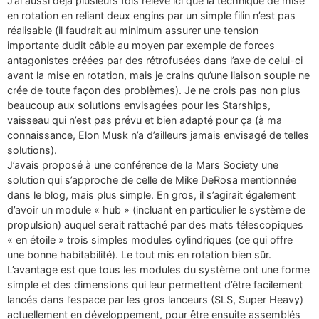
J’ai aussi déjà plusieurs fois relevé ici que la technique de mise
en rotation en reliant deux engins par un simple filin n’est pas
réalisable (il faudrait au minimum assurer une tension
importante dudit câble au moyen par exemple de forces
antagonistes créées par des rétrofusées dans l’axe de celui-ci
avant la mise en rotation, mais je crains qu’une liaison souple ne
crée de toute façon des problèmes). Je ne crois pas non plus
beaucoup aux solutions envisagées pour les Starships,
vaisseau qui n’est pas prévu et bien adapté pour ça (à ma
connaissance, Elon Musk n’a d’ailleurs jamais envisagé de telles
solutions).
J’avais proposé à une conférence de la Mars Society une
solution qui s’approche de celle de Mike DeRosa mentionnée
dans le blog, mais plus simple. En gros, il s’agirait également
d’avoir un module « hub » (incluant en particulier le système de
propulsion) auquel serait rattaché par des mats télescopiques
« en étoile » trois simples modules cylindriques (ce qui offre
une bonne habitabilité). Le tout mis en rotation bien sûr.
L’avantage est que tous les modules du système ont une forme
simple et des dimensions qui leur permettent d’être facilement
lancés dans l’espace par les gros lanceurs (SLS, Super Heavy)
actuellement en développement, pour être ensuite assemblés