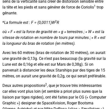
sens de la verticalité sans créer de distorsion sensible entre
1
la tête et les pieds et sans générer de force de Coriolis
trop
gênante.
2
*
La formule est : F = (0,0011)W
R
où « F » est la force de gravité en « g » terrestres ; « W » est la
vitesse de rotation en nombre de tours par minutes ; « R » est
la longueur du bras de rotation (en mètres).
Avec les 60 mètres (bras de rotation de 30 mètres), on aurait
une gravité de 0,13g. Ce n’est pas beaucoup (la gravité sur la
Lune est de 0,16g et elle est sur Mars de 0,38g). Si on
parvenait à distancier les deux Starships par des tiges de 15
mètres, on aurait une gravité de 0,2g, ce qui serait préférable.
2
Deux autres propositions
, que je trouve très intéressantes
car elles vont plus loin (et semble a priori plus sures que la
liaison par tiges rigides), ont été faites par le CG (« Computer
Graphic ») designer de SpaceXvision, Roger Bootsma
(Vienne, Autriche) et par Mike DeRosa (alias « Smallstars »).