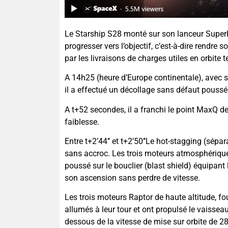
Le Starship S28 monté sur son lanceur Super
progresser vers l’objectif, c’est-à-dire rendre
par les livraisons de charges utiles en orbite te
A 14h25 (heure d’Europe continentale), avec 
il a effectué un décollage sans défaut pouss
A t+52 secondes, il a franchi le point MaxQ
faiblesse.
Entre t+2’44’’ et t+2’50’’Le hot-stagging (sép
sans accroc. Les trois moteurs atmosphérique
poussé sur le bouclier (blast shield) équipant
son ascension sans perdre de vitesse.
Les trois moteurs Raptor de haute altitude, fo
allumés à leur tour et ont propulsé le vaissea
dessous de la vitesse de mise sur orbite de 2