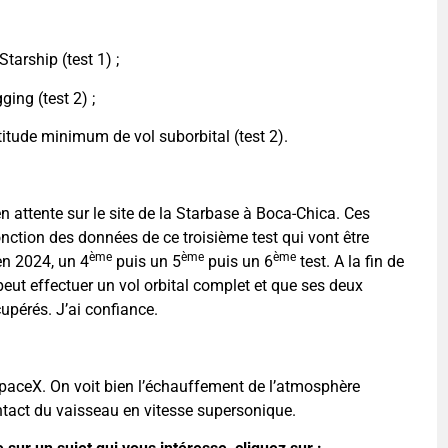
tarship (test 1) ;
ing (test 2) ;
ltitude minimum de vol suborbital (test 2).
en attente sur le site de la Starbase à Boca-Chica. Ces
nction des données de ce troisième test qui vont être
ème
ème
ème
 en 2024, un 4
puis un 5
puis un 6
test. A la fin de
peut effectuer un vol orbital complet et que ses deux
upérés. J’ai confiance.
paceX. On voit bien l’échauffement de l’atmosphère
ntact du vaisseau en vitesse supersonique.