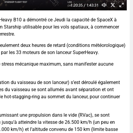
Heavy B10 a démontré ce Jeudi la capacité de SpaceX à
 son Starship utilisable pour les vols spatiaux, à commencer
rrestre.
seulement deux heures de retard (conditions météorologique)
é par les 33 moteurs de son lanceur SuperHeavy.
 de stress mécanique maximum, sans manifester aucune
aration du vaisseau de son lanceur) s’est déroulé également
s du vaisseau se sont allumés avant séparation et ont
 le hot-stagging-ring au sommet du lanceur, pour continuer
urnissant une propulsion dans le vide (RVac), se sont
u jusqu’à atteindre la vitesse de 26.500 km/h (un peu en
8.000 km/h) et l’altitude convenu de 150 km (limite basse